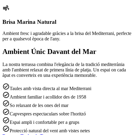
air
Brisa Marina Natural
Ambient fresc i agradable gràcies a la brisa del Mediterrani, perfecte
per a qualsevol època de l'any.
Ambient Únic Davant del Mar
La nostra terrassa combina l'elegància de la tradició mediterrània
amb l'ambient relaxat de primera línia de platja. Un espai on cada
àpat es converteix en una experiència memorable.
check_circle
Taules amb vista directa al mar Mediterrani
check_circle
Ambient familiar i acollidor des de 1958
check_circle
So relaxant de les ones del mar
check_circle
Capvespres espectaculars sobre l'horitzó
check_circle
Espai ampli i confortable per a grups
check_circle
Protecció natural del vent amb vistes netes