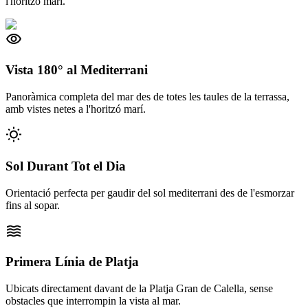
l'horitzó marí.
visibility
Vista 180° al Mediterrani
Panoràmica completa del mar des de totes les taules de la terrassa,
amb vistes netes a l'horitzó marí.
wb_sunny
Sol Durant Tot el Dia
Orientació perfecta per gaudir del sol mediterrani des de l'esmorzar
fins al sopar.
waves
Primera Línia de Platja
Ubicats directament davant de la Platja Gran de Calella, sense
obstacles que interrompin la vista al mar.