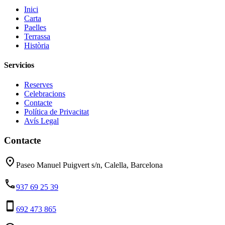
Inici
Carta
Paelles
Terrassa
Història
Servicios
Reserves
Celebracions
Contacte
Política de Privacitat
Avís Legal
Contacte
place
Paseo Manuel Puigvert s/n, Calella, Barcelona
phone
937 69 25 39
smartphone
692 473 865