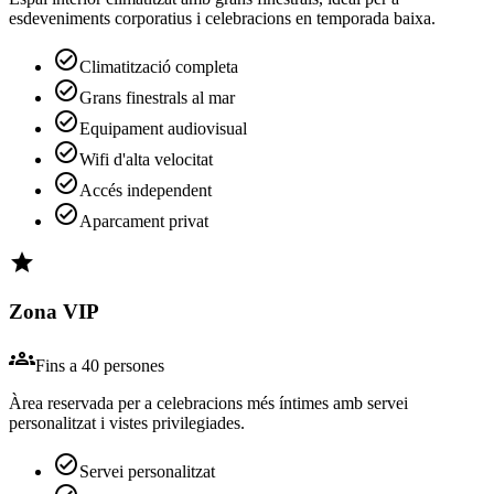
esdeveniments corporatius i celebracions en temporada baixa.
check_circle
Climatització completa
check_circle
Grans finestrals al mar
check_circle
Equipament audiovisual
check_circle
Wifi d'alta velocitat
check_circle
Accés independent
check_circle
Aparcament privat
star
Zona VIP
groups
Fins a 40 persones
Àrea reservada per a celebracions més íntimes amb servei
personalitzat i vistes privilegiades.
check_circle
Servei personalitzat