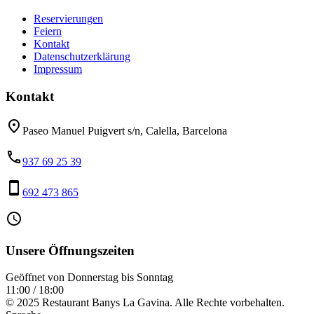
Reservierungen
Feiern
Kontakt
Datenschutzerklärung
Impressum
Kontakt
place
Paseo Manuel Puigvert s/n, Calella, Barcelona
phone
937 69 25 39
smartphone
692 473 865
access_time
Unsere Öffnungszeiten
Geöffnet von Donnerstag bis Sonntag
11:00 / 18:00
© 2025 Restaurant Banys La Gavina. Alle Rechte vorbehalten.