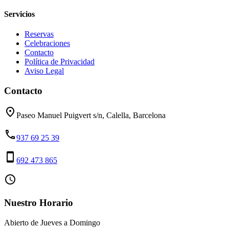
Servicios
Reservas
Celebraciones
Contacto
Política de Privacidad
Aviso Legal
Contacto
place
Paseo Manuel Puigvert s/n, Calella, Barcelona
phone
937 69 25 39
smartphone
692 473 865
access_time
Nuestro Horario
Abierto de Jueves a Domingo